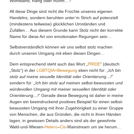
Wohlstand, Rang oder Ruhm…?
All diese Dinge sind nicht die Früchte unseres eigenen
Handelns, sondern beruhten unter’m Strich auf potenziell
(mindestens teilweise) glücklichen Umständen und
Zufällen… Aus diesem Grunde kann Stolz nicht der korrekte
Name für diese Art von emotionalen Regungen sein…
Selbstverständlich können wir uns selbst stolz machen
durch unseren Umgang mit eben diesen Dingen…
Dem entsprechend steht auch das Wort „
PRIDE
“ (deutsch:
„Stolz“) in der
LGBTQIA+Bewegung
eben nicht für:
„Ich bin
stolz auf meine sexuelle Identität oder Orientierung…!“
sondern für:
„Ich bin stolz auf meinen selbst-bewussten und
würdevollen Umgang mit meiner sexuellen Identität oder
Orientierung…!“
Gerade diese Bewegung ist daher in meine
Augen ein beeindruckend positives Beispiel für einen selbst-
bewussten Umgang mit ihrer Zugehörigkeit zu einer Gruppe
von Menschen, die aus Gründen, die nicht in ihren Händen
lagen, in gewissen Details anders sind als der gewohnte
Wald-und-Wiesen-
Hetero
–
Cis
-Mainstream um sie herum…