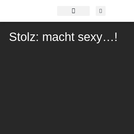
Profil & Angebot
Kontakt & Service
Stolz: macht sexy…!