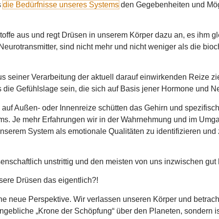
s
die Bedürfnisse unseres Systems
den Gegebenheiten und Mögli
offe aus und regt Drüsen in unserem Körper dazu an, es ihm g
Neurotransmitter, sind nicht mehr und nicht weniger als die b
seiner Verarbeitung der aktuell darauf einwirkenden Reize zie
 die Gefühlslage sein, die sich auf Basis jener Hormone und Ne
 auf Außen- oder Innenreize schütten das Gehirn und spezifisc
s. Je mehr Erfahrungen wir in der Wahrnehmung und im Umgan
nserem System als emotionale Qualitäten zu identifizieren und z
enschaftlich unstrittig und den meisten von uns inzwischen gut
ere Drüsen das eigentlich?!
ne neue Perspektive. Wir verlassen unseren Körper und betrac
angebliche „Krone der Schöpfung“ über den Planeten, sondern is