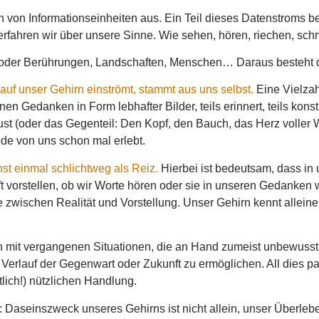
n von Informationseinheiten aus. Ein Teil dieses Datenstroms be
erfahren wir über unsere Sinne. Wie sehen, hören, riechen, sc
 oder Berührungen, Landschaften, Menschen… Daraus besteht di
 auf unser Gehirn einströmt, stammt aus uns selbst.
Eine Vielzah
nnen Gedanken in Form lebhafter Bilder, teils erinnert, teils ko
rust (oder das Gegenteil: Den Kopf, den Bauch, das Herz volle
de von uns schon mal erlebt.
st einmal schlichtweg als Reiz.
Hierbei ist bedeutsam, dass in 
ft vorstellen, ob wir Worte hören oder sie in unseren Gedanke
e zwischen Realität und Vorstellung. Unser Gehirn kennt alleine 
 mit vergangenen Situationen, die an Hand zumeist unbewusst g
erlauf der Gegenwart oder Zukunft zu ermöglichen. All dies pas
lich!) nützlichen Handlung.
en: Daseinszweck unseres Gehirns ist nicht allein, unser Überleb