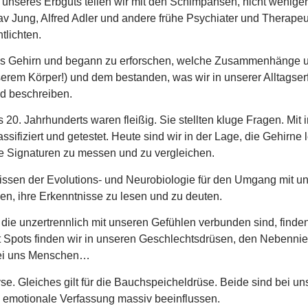
seres Erbguts teilen wir mit den Schimpansen, nicht weniger
v Jung, Alfred Adler und andere frühe Psychiater und Therape
tlichten.
das Gehirn und begann zu erforschen, welche Zusammenhänge
erem Körper!) und dem bestanden, was wir in unserer Alltags
nd beschreiben.
 20. Jahrhunderts waren fleißig. Sie stellten kluge Fragen. Mi
lassifiziert und getestet. Heute sind wir in der Lage, die Gehirn
e Signaturen zu messen und zu vergleichen.
sen der Evolutions- und Neurobiologie für den Umgang mit uns
n, ihre Erkenntnisse zu lesen und zu deuten.
ie unzertrennlich mit unseren Gefühlen verbunden sind, finden 
t Spots finden wir in unseren Geschlechtsdrüsen, den Nebenni
 bei uns Menschen…
. Gleiches gilt für die Bauchspeicheldrüse. Beide sind bei un
 emotionale Verfassung massiv beeinflussen.