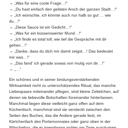
→ „Was für eine coole Frage…!“
→ „Du hast einfach den geilsten Arsch der ganzen Stadt…!“
→ „Ich wünschte, ich könnte auch nur halb so gut … wie
du…!“
→ „Diese Sauce ist ein Gedicht…!“
→ „Was für ein küssenswerter Mund…!“
→ „Ich finde es total toll, wie tief die Gespräche mit dir
gehen…!“
→ „Danke, dass du dich mir damit zeigst…! Das bedeutet
mir was…!“
→ „Das fand‘ ich gerade sowas von mutig von dir…!“
→ „…“
Ein schönes und in seiner bindungsverstärkenden
Wirksamkeit nicht zu unterschätzendes Ritual, das manche
Liebespaare miteinander pflegen, sind kleine Zettelchen, auf
denen sie liebevolle Botschaften füreinander hinterlassen.
Manchmal liegen diese vielleicht ganz offen auf dem
Küchentisch, manchmal sind sie versteckt zwischen den
Seiten des Buches, das die Andere gerade liest, im
Kärtchenfach des Portemonnaies oder ganz oben in der
Wäschebox, die er irgendwann später am Tage ausräumen