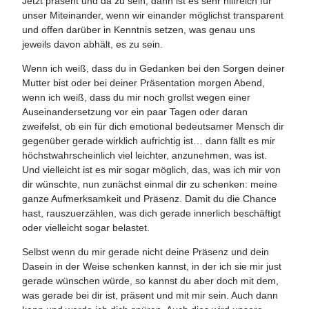
Jetzt präsent und da zu sein, dann ist es sehr hilfreich für
unser Miteinander, wenn wir einander möglichst transparent
und offen darüber in Kenntnis setzen, was genau uns
jeweils davon abhält, es zu sein.
Wenn ich weiß, dass du in Gedanken bei den Sorgen deiner
Mutter bist oder bei deiner Präsentation morgen Abend,
wenn ich weiß, dass du mir noch grollst wegen einer
Auseinandersetzung vor ein paar Tagen oder daran
zweifelst, ob ein für dich emotional bedeutsamer Mensch dir
gegenüber gerade wirklich aufrichtig ist… dann fällt es mir
höchstwahrscheinlich viel leichter, anzunehmen, was ist.
Und vielleicht ist es mir sogar möglich, das, was ich mir von
dir wünschte, nun zunächst einmal dir zu schenken: meine
ganze Aufmerksamkeit und Präsenz. Damit du die Chance
hast, rauszuerzählen, was dich gerade innerlich beschäftigt
oder vielleicht sogar belastet.
Selbst wenn du mir gerade nicht deine Präsenz und dein
Dasein in der Weise schenken kannst, in der ich sie mir just
gerade wünschen würde, so kannst du aber doch mit dem,
was gerade bei dir ist, präsent und mit mir sein. Auch dann