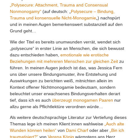
„Polysecure: Attachment, Trauma and Consensual
Nonmonogamy“
(auf deutsch: „
Polysecure – Bindung,
Trauma und konsensuelle Nicht-Monogamie
„) nachspürt
und in meinen Augen bemerkenswert substanziell auf den
Grund geht…
Wie der Titel es bereits unumwunden verrät, wendet sich
„polysecure“ in erster Linie an Menschen, die sich bewusst
dazu entschieden haben,
emotionale wie erotische
Beziehungen mit mehreren Menschen zur gleichen Zeit
zu
führen. In meinen Augen jedoch ist das, was Jessica Fern
uns über unsere Bindungsmuster, ihre Entstehung und
Auswirkungen zu berichten weiß, mitnichten allein im
Kontext offener Nichtmonogamie bedeutsam, sondern
beleuchtet unser erwachsenes Bindungsverhalten derart
tief, dass ich es auch
überzeugt monogamen Paaren
nur
allzu gerne als Pflichtlektüre verordnen würde…
Als weitere deutschsprachige Literatur zur Vertiefung dieses
Themas lege ich meinen Klient:innen wahlweise
„Auch alte
Wunden können heilen“
von
Dami Charf
oder aber
„Bin ich
traumatisiert?“
von
Verena König
wärmstens ans Herz.