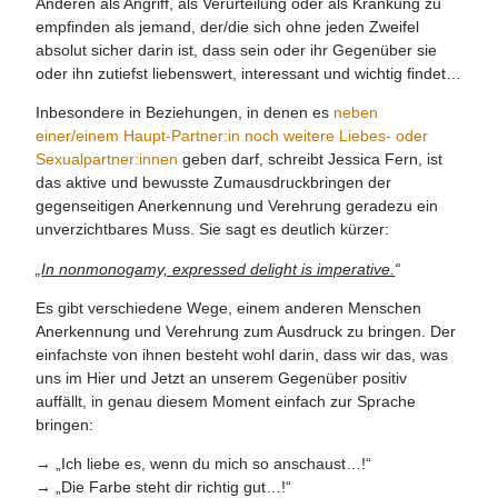
Anderen als Angriff, als Verurteilung oder als Kränkung zu
empfinden als jemand, der/die sich ohne jeden Zweifel
absolut sicher darin ist, dass sein oder ihr Gegenüber sie
oder ihn zutiefst liebenswert, interessant und wichtig findet…
Inbesondere in Beziehungen, in denen es
neben
einer/einem Haupt-Partner:in noch weitere Liebes- oder
Sexualpartner:innen
geben darf, schreibt Jessica Fern, ist
das aktive und bewusste Zumausdruckbringen der
gegenseitigen Anerkennung und Verehrung geradezu ein
unverzichtbares Muss. Sie sagt es deutlich kürzer:
„
In nonmonogamy, expressed delight is imperative.
“
Es gibt verschiedene Wege, einem anderen Menschen
Anerkennung und Verehrung zum Ausdruck zu bringen. Der
einfachste von ihnen besteht wohl darin, dass wir das, was
uns im Hier und Jetzt an unserem Gegenüber positiv
auffällt, in genau diesem Moment einfach zur Sprache
bringen:
→ „Ich liebe es, wenn du mich so anschaust…!“
→ „Die Farbe steht dir richtig gut…!“