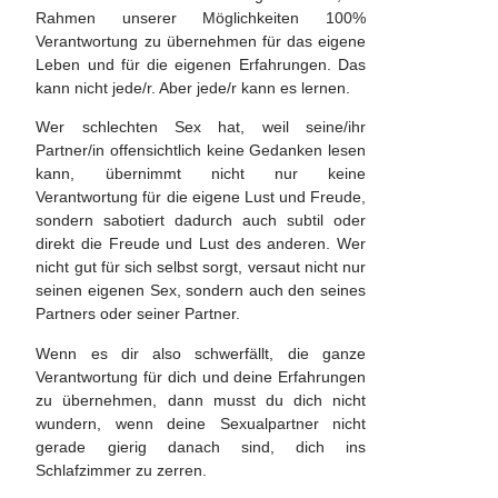
Rahmen unserer Möglichkeiten 100%
Verantwortung zu übernehmen für das eigene
Leben und für die eigenen Erfahrungen. Das
kann nicht jede/r. Aber jede/r kann es lernen.
Wer schlechten Sex hat, weil seine/ihr
Partner/in offensichtlich keine Gedanken lesen
kann, übernimmt nicht nur keine
Verantwortung für die eigene Lust und Freude,
sondern sabotiert dadurch auch subtil oder
direkt die Freude und Lust des anderen. Wer
nicht gut für sich selbst sorgt, versaut nicht nur
seinen eigenen Sex, sondern auch den seines
Partners oder seiner Partner.
Wenn es dir also schwerfällt, die ganze
Verantwortung für dich und deine Erfahrungen
zu übernehmen, dann musst du dich nicht
wundern, wenn deine Sexualpartner nicht
gerade gierig danach sind, dich ins
Schlafzimmer zu zerren.