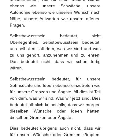
ebenso wie unsere Schwäche, unsere
Autonomie ebenso wie unseren Wunsch nach
Nähe, unsere Antworten wie unsere offenen
Fragen.
Selbstbewusstsein bedeutet nicht
Überlegenheit. Selbstbewusstsein bedeutet,
uns selbst mit all dem, was wir sind und was
zu uns gehört, anzunehmen und zu ehren.
Das bedeutet nicht, dass wir schon fertig
wären.
Selbstbewusstsein bedeutet, für unsere
Sehnsüchte und Ideen ebenso einzutreten wie
für unsere Grenzen und Ängste. All dies ist Teil
von dem, was wir sind. Was wir jetzt sind. Dies
bedeutet nämlich keinesfalls, dass wir morgen
dieselben Wünsche oder Ideen hätten,
dieselben Grenzen oder Ängste.
Dies bedeutet übrigens auch nicht, dass wir
für unsere Wünsche oder Grenzen kämpfen,