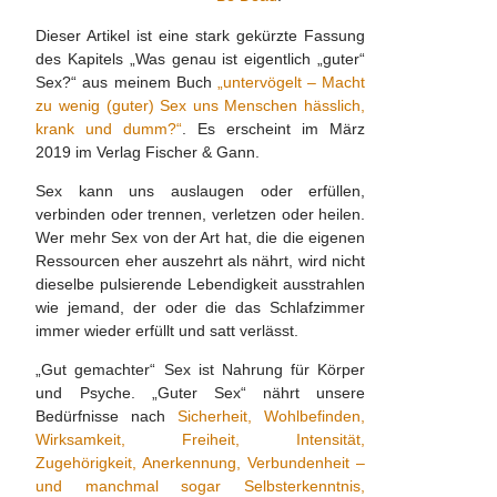
Dieser Artikel ist eine stark gekürzte Fassung
des Kapitels „Was genau ist eigentlich „guter“
Sex?“ aus meinem Buch
„untervögelt – Macht
zu wenig (guter) Sex uns Menschen hässlich,
krank und dumm?“
. Es erscheint im März
2019 im Verlag Fischer & Gann.
Sex kann uns auslaugen oder erfüllen,
verbinden oder trennen, verletzen oder heilen.
Wer mehr Sex von der Art hat, die die eigenen
Ressourcen eher auszehrt als nährt, wird nicht
dieselbe pulsierende Lebendigkeit ausstrahlen
wie jemand, der oder die das Schlafzimmer
immer wieder erfüllt und satt verlässt.
„Gut gemachter“ Sex ist Nahrung für Körper
und Psyche. „Guter Sex“ nährt unsere
Bedürfnisse nach
Sicherheit, Wohlbefinden,
Wirksamkeit, Freiheit, Intensität,
Zugehörigkeit, Anerkennung, Verbundenheit –
und manchmal sogar Selbsterkenntnis,