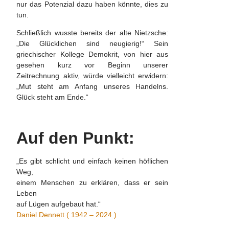
nur das Potenzial dazu haben könnte, dies zu
tun.
Schließlich wusste bereits der alte Nietzsche:
„Die Glücklichen sind neugierig!“ Sein
griechischer Kollege Demokrit, von hier aus
gesehen kurz vor Beginn unserer
Zeitrechnung aktiv, würde vielleicht erwidern:
„Mut steht am Anfang unseres Handelns.
Glück steht am Ende.“
Auf den Punkt:
„Es gibt schlicht und einfach keinen höflichen
Weg,
einem Menschen zu erklären, dass er sein
Leben
auf Lügen aufgebaut hat.“
Daniel Dennett ( 1942 – 2024 )