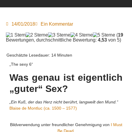
14/01/2018
Ein Kommentar
(
19
Bewertungen, durchschnittliche Bewertung:
4,53
von 5)
Geschätzte Lesedauer:
14
Minuten
„The sexy 6“
Was genau ist eigentlich
„guter“ Sex?
„Ein Kuß, der das Herz nicht berührt, langweilt den Mund.“
Blaise de Montluc (ca. 1500 – 1577)
Bildverwendung unter freundlicher Genehmigung von
I Must
Be Dead
.