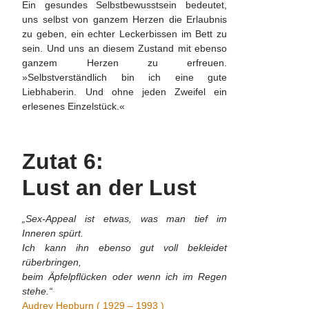
Ein gesundes Selbstbewusstsein bedeutet,
uns selbst von ganzem Herzen die Erlaubnis
zu geben, ein echter Leckerbissen im Bett zu
sein. Und uns an diesem Zustand mit ebenso
ganzem Herzen zu erfreuen.
»Selbstverständlich bin ich eine gute
Liebhaberin. Und ohne jeden Zweifel ein
erlesenes Einzelstück.«
Zutat 6:
Lust an der Lust
„Sex-Appeal ist etwas, was man tief im
Inneren spürt.
Ich kann ihn ebenso gut voll bekleidet
rüberbringen,
beim Äpfelpflücken oder wenn ich im Regen
stehe.“
Audrey Hepburn ( 1929 – 1993 )