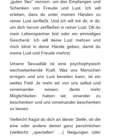
„guten Sex“ nennen: um das Empfangen und
Schenken von Freude und Lust. Ich will
erleben, dass du unter meinen Händen zu
reiner Lust zerfließt. Und ich will mit dir, in dir,
um dich herum zerfließen in reiner Lust. Ob du
mein Lebenspartner bist oder ein einmaliges
Geschenk: Ich will deine Lust mehren und
mich blind in deine Hände geben, damit du
meine Lust und Freude mehrst.
Unsere Sexualität ist eine psychophysisch
wechselwirkende Kraft. Was uns Menschen
erregen und uns Lust bereiten kann, ist ein
weites Feld. Je mehr wir von uns selbst und
voneinander wissen, desto mehr
Möglichkeiten haben wir, einander zu
beschenken und uns voneinander beschenken
zu lassen.
Vielleicht fragst du dich an dieser Stelle, ob die
eine oder andere deiner ganz persönlichen
(vielleicht: „speziellen“ …) Neigungen oder