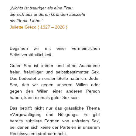
„Nichts ist trauriger als eine Frau,
die sich aus anderen Gründen auszieht
als für die Liebe.“
Juliette Gréco ( 1927 – 2020 )
Beginnen wir mit einer vermeintlichen
Selbstverständlichkeit:
Guter Sex ist immer und ohne Ausnahme
freier, freiwilliger und selbstbestimmter Sex.
Das bedeutet an erster Stelle natürlich: Jeder
Sex, den wir gegen unseren Willen oder
gegen den Willen einer anderen Person
haben, kann niemals guter Sex sein.
Das betrifft nicht nur das grässliche Thema
»Vergewaltigung und Nötigung«. Es gibt
bereits subtilere Formen von unfreiem Sex,
bei denen sich keine der Parteien in unserem
Rechtssystem strafbar macht.