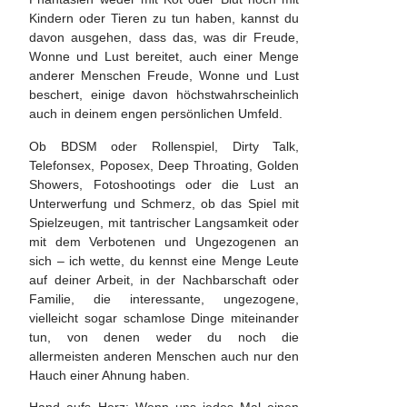
Kindern oder Tieren zu tun haben, kannst du
davon ausgehen, dass das, was dir Freude,
Wonne und Lust bereitet, auch einer Menge
anderer Menschen Freude, Wonne und Lust
beschert, einige davon höchstwahrscheinlich
auch in deinem engen persönlichen Umfeld.
Ob BDSM oder Rollenspiel, Dirty Talk,
Telefonsex, Poposex, Deep Throating, Golden
Showers, Fotoshootings oder die Lust an
Unterwerfung und Schmerz, ob das Spiel mit
Spielzeugen, mit tantrischer Langsamkeit oder
mit dem Verbotenen und Ungezogenen an
sich – ich wette, du kennst eine Menge Leute
auf deiner Arbeit, in der Nachbarschaft oder
Familie, die interessante, ungezogene,
vielleicht sogar schamlose Dinge miteinander
tun, von denen weder du noch die
allermeisten anderen Menschen auch nur den
Hauch einer Ahnung haben.