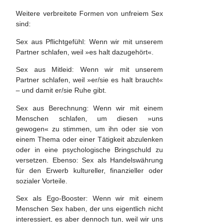
Weitere verbreitete Formen von unfreiem Sex
sind:
Sex aus Pflichtgefühl: Wenn wir mit unserem
Partner schlafen, weil »es halt dazugehört«.
Sex aus Mitleid: Wenn wir mit unserem
Partner schlafen, weil »er/sie es halt braucht«
– und damit er/sie Ruhe gibt.
Sex aus Berechnung: Wenn wir mit einem
Menschen schlafen, um diesen »uns
gewogen« zu stimmen, um ihn oder sie von
einem Thema oder einer Tätigkeit abzulenken
oder in eine psychologische Bringschuld zu
versetzen. Ebenso: Sex als Handelswährung
für den Erwerb kultureller, finanzieller oder
sozialer Vorteile.
Sex als Ego-Booster: Wenn wir mit einem
Menschen Sex haben, der uns eigentlich nicht
interessiert, es aber dennoch tun, weil wir uns