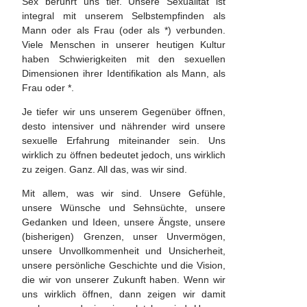
Sex berührt uns tief. Unsere Sexualität ist
integral mit unserem Selbstempfinden als
Mann oder als Frau (oder als *) verbunden.
Viele Menschen in unserer heutigen Kultur
haben Schwierigkeiten mit den sexuellen
Dimensionen ihrer Identifikation als Mann, als
Frau oder *.
Je tiefer wir uns unserem Gegenüber öffnen,
desto intensiver und nährender wird unsere
sexuelle Erfahrung miteinander sein. Uns
wirklich zu öffnen bedeutet jedoch, uns wirklich
zu zeigen. Ganz. All das, was wir sind.
Mit allem, was wir sind. Unsere Gefühle,
unsere Wünsche und Sehnsüchte, unsere
Gedanken und Ideen, unsere Ängste, unsere
(bisherigen) Grenzen, unser Unvermögen,
unsere Unvollkommenheit und Unsicherheit,
unsere persönliche Geschichte und die Vision,
die wir von unserer Zukunft haben. Wenn wir
uns wirklich öffnen, dann zeigen wir damit