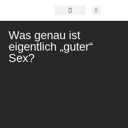
Profil & Angebot
Kontakt & Service
Was genau ist
eigentlich „guter“
Sex?