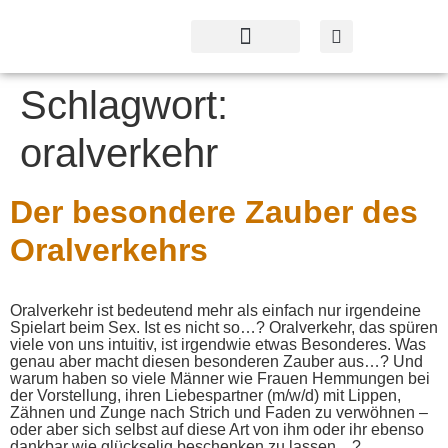
Profil & Angebot
Kontakt & Service
Schlagwort:
oralverkehr
Der besondere Zauber des
Oralverkehrs
Oralverkehr ist bedeutend mehr als einfach nur irgendeine
Spielart beim Sex. Ist es nicht so…? Oralverkehr, das spüren
viele von uns intuitiv, ist irgendwie etwas Besonderes. Was
genau aber macht diesen besonderen Zauber aus…? Und
warum haben so viele Männer wie Frauen Hemmungen bei
der Vorstellung, ihren Liebespartner (m/w/d) mit Lippen,
Zähnen und Zunge nach Strich und Faden zu verwöhnen –
oder aber sich selbst auf diese Art von ihm oder ihr ebenso
dankbar wie glückselig beschenken zu lassen…?