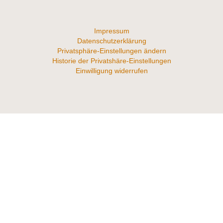
Impressum
Datenschutzerklärung
Privatsphäre-Einstellungen ändern
Historie der Privatshäre-Einstellungen
Einwilligung widerrufen
Mobil:
+49 176 630 631 43
Email:
info@liebe-auf-augenhoehe.de