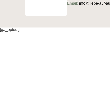
Email:
info@liebe-auf-
[ga_optout]