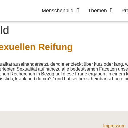
Menschenbild
Themen
Pr
ld
sexuellen Reifung
ualität auseinandersetzt, der/die entdeckt über kurz oder lang
t erlebten Sexualität auf nahezu alle bedeutsamen Facetten un
ichen Recherchen in Bezug auf diese Frage ergaben, in einem kl
hässlich, krank und dumm?!“ und hat seither scheinbar schon e
Impressum