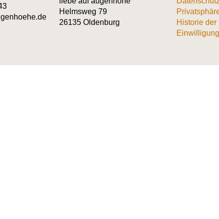
liebe auf augenhöhe
Datenschutz
43
Helmsweg 79
Privatsphär
augenhoehe.de
26135 Oldenburg
Historie der
Einwilligung