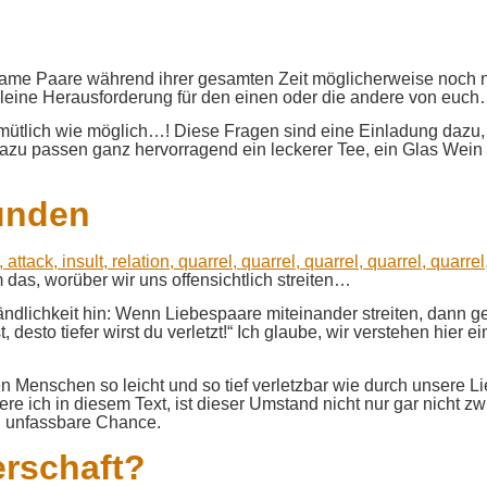
ogame Paare während ihrer gesamten Zeit möglicherweise noch ni
leine Herausforderung für den einen oder die andere von euc
mütlich wie möglich…! Diese Fragen sind eine Einladung dazu,
azu passen ganz hervorragend ein leckerer Tee, ein Glas Wei
Wunden
m das, worüber wir uns offensichtlich streiten…
dlichkeit hin: Wenn Liebespaare miteinander streiten, dann geh
ässt, desto tiefer wirst du verletzt!“ Ich glaube, wir verstehen 
n Menschen so leicht und so tief verletzbar wie durch unsere Lie
re ich in diesem Text, ist dieser Umstand nicht nur gar nicht z
u unfassbare Chance.
erschaft?