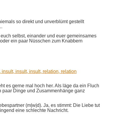
emals so direkt und unverblümt gestellt
h…
 euch selbst, einander und euer gemeinsames
n oder ein paar Nüsschen zum Knabbern
t es gerne mal hoch her. Als läge da ein Fluch
hier ein paar Dinge und Zusammenhänge ganz
bespartner (m|w|d). Ja, es stimmt: Die Liebe tut
wingend eine schlechte Nachricht.