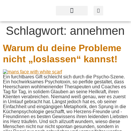
Profil & Angebot
Kontakt & Service
Schlagwort:
annehmen
Warum du deine Probleme
nicht „loslassen“ kannst!
Ein furchtbares Gift schleicht sich durch die Psycho-Szene.
Ein hochwirksames Psychotoxin, so perfide gestaltet, dass
Heerscharen wohlmeinender Therapeuten und Coaches es
Tag für Tag, in solidem Glauben an seine Heilkraft, ihren
Klienten verabreichen. Niemand weiß genau, wer es zuerst
in Umlauf gebracht hat. Längst jedoch hat es, ob seiner
Einfachheit und eingängigen Metaphorik, den Sprung in die
Küchenpsychologie geschafft, wo Herzens-Freunde und -
Freundinnen es besten Gewissens ihren leidenden Liebsten
ins Herz träufeln. Und sich allzuoft wundern, wieso diese
Menschen nicht nur nicht spontan gesunden, sondern in