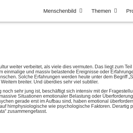
Menschenbild
Themen
Pr
ur weiter verbeitet, als viele dies vermuten. Das liegt zum Teil
um einmalige und massiv belastende Ereignisse oder Erfahrunge
enschen. Solche Erfahrungen werden heute unter dem Begriff
Weitem breiter. Und überdies sehr viel subtiler.
noch sehr jung ist, beschäftigt sich intensiv mit der Frageste
massive Situationen emotionaler Belastung oder Überforderung 
sychen gerade erst im Aufbau sind, haben emotional überforde
k auf hirnphysiologische wie psychologische Faktoren. Derarti
mata“ zusammengefasst.