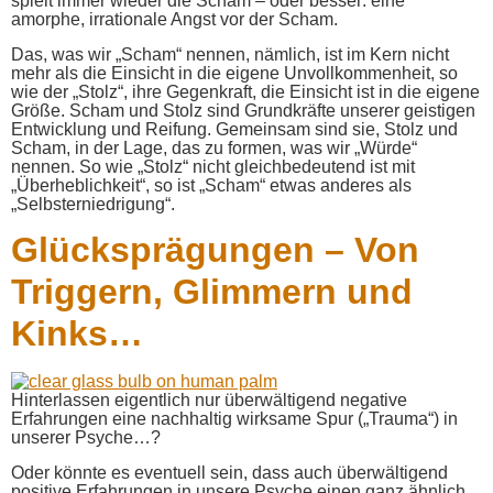
spielt immer wieder die Scham – oder besser: eine
amorphe, irrationale Angst vor der Scham.
Das, was wir „Scham“ nennen, nämlich, ist im Kern nicht
mehr als die Einsicht in die eigene Unvollkommenheit, so
wie der „Stolz“, ihre Gegenkraft, die Einsicht ist in die eigene
Größe. Scham und Stolz sind Grundkräfte unserer geistigen
Entwicklung und Reifung. Gemeinsam sind sie, Stolz und
Scham, in der Lage, das zu formen, was wir „Würde“
nennen. So wie „Stolz“ nicht gleichbedeutend ist mit
„Überheblichkeit“, so ist „Scham“ etwas anderes als
„Selbsterniedrigung“.
Glücksprägungen – Von
Triggern, Glimmern und
Kinks…
Hinterlassen eigentlich nur überwältigend negative
Erfahrungen eine nachhaltig wirksame Spur („Trauma“) in
unserer Psyche…?
Oder könnte es eventuell sein, dass auch überwältigend
positive Erfahrungen in unsere Psyche einen ganz ähnlich