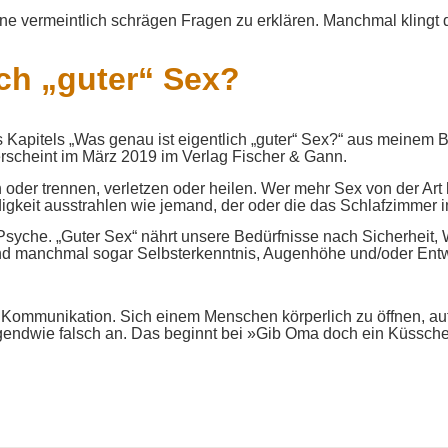
 vermeintlich schrägen Fragen zu erklären. Manchmal klingt d
ich „guter“ Sex?
es Kapitels „Was genau ist eigentlich „guter“ Sex?“ aus meinem 
rscheint im März 2019 im Verlag Fischer & Gann.
 oder trennen, verletzen oder heilen. Wer mehr Sex von der Art
igkeit ausstrahlen wie jemand, der oder die das Schlafzimmer im
syche. „Guter Sex“ nährt unsere Bedürfnisse nach Sicherheit, Wo
nd manchmal sogar Selbsterkenntnis, Augenhöhe und/oder Entw
r Kommunikation. Sich einem Menschen körperlich zu öffnen, a
rgendwie falsch an. Das beginnt bei »Gib Oma doch ein Küsschen