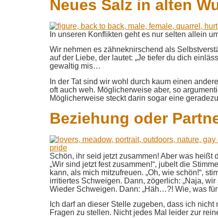
Neues Salz in alten 
In unseren Konflikten geht es nur selten allein u
Wir nehmen es zähneknirschend als Selbstverstän
auf der Liebe, der lautet: „Je tiefer du dich einl
gewaltig mis…
In der Tat sind wir wohl durch kaum einen andere
oft auch weh. Möglicherweise aber, so argumentie
Möglicherweise steckt darin sogar eine geradez
Beziehung oder Partn
Schön, ihr seid jetzt zusammen! Aber was heißt 
„Wir sind jetzt fest zusammen!“, jubelt die Stimm
kann, als mich mitzufreuen. „Oh, wie schön!“, st
irritiertes Schweigen. Dann, zögerlich: „Naja, wi
Wieder Schweigen. Dann: „Häh…?! Wie, was für
Ich darf an dieser Stelle zugeben, dass ich nich
Fragen zu stellen. Nicht jedes Mal leider zur re