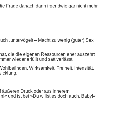
ie Frage danach dann irgendwie gar nicht mehr
Buch „untervögelt – Macht zu wenig (guter) Sex
 hat, die die eigenen Ressourcen eher auszehrt
mer wieder erfüllt und satt verlässt.
hlbefinden, Wirksamkeit, Freiheit, Intensität,
icklung.
uf äußeren Druck oder aus innerem
!« und ist bei »Du willst es doch auch, Baby!«