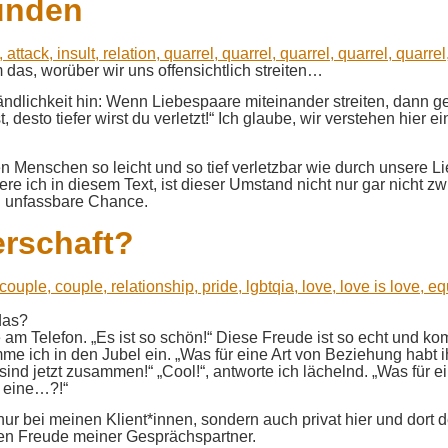
Wunden
m das, worüber wir uns offensichtlich streiten…
dlichkeit hin: Wenn Liebespaare miteinander streiten, dann geh
ässt, desto tiefer wirst du verletzt!“ Ich glaube, wir verstehen 
n Menschen so leicht und so tief verletzbar wie durch unsere Lie
re ich in diesem Text, ist dieser Umstand nicht nur gar nicht z
u unfassbare Chance.
erschaft?
das?
e am Telefon. „Es ist so schön!“ Diese Freude ist so echt und kom
imme ich in den Jubel ein. „Was für eine Art von Beziehung hab
r sind jetzt zusammen!“ „Cool!“, antworte ich lächelnd. „Was für
 eine…?!“
t nur bei meinen Klient*innen, sondern auch privat hier und dort
inen Freude meiner Gesprächspartner.