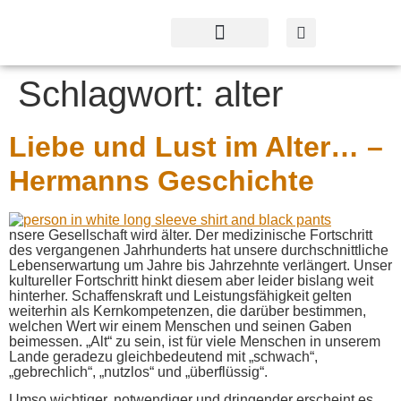
Profil & Angebot
Kontakt & Service
Schlagwort:
alter
Liebe und Lust im Alter… –
Hermanns Geschichte
nsere Gesellschaft wird älter. Der medizinische Fortschritt
des vergangenen Jahrhunderts hat unsere durchschnittliche
Lebenserwartung um Jahre bis Jahrzehnte verlängert. Unser
kultureller Fortschritt hinkt diesem aber leider bislang weit
hinterher. Schaffenskraft und Leistungsfähigkeit gelten
weiterhin als Kernkompetenzen, die darüber bestimmen,
welchen Wert wir einem Menschen und seinen Gaben
beimessen. „Alt“ zu sein, ist für viele Menschen in unserem
Lande geradezu gleichbedeutend mit „schwach“,
„gebrechlich“, „nutzlos“ und „überflüssig“.
Umso wichtiger, notwendiger und dringender erscheint es